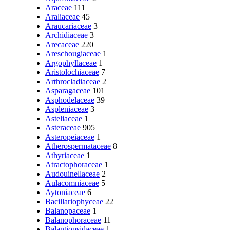
Araceae
111
Araliaceae
45
Araucariaceae
3
Archidiaceae
3
Arecaceae
220
Areschougiaceae
1
Argophyllaceae
1
Aristolochiaceae
7
Arthrocladiaceae
2
Asparagaceae
101
Asphodelaceae
39
Aspleniaceae
3
Asteliaceae
1
Asteraceae
905
Asteropeiaceae
1
Atherospermataceae
8
Athyriaceae
1
Atractophoraceae
1
Audouinellaceae
2
Aulacomniaceae
5
Aytoniaceae
6
Bacillariophyceae
22
Balanopaceae
1
Balanophoraceae
11
Balantiopsidaceae
1