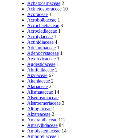
Achatocarpaceae
2
Acinetosporaceae
10
Acoraceae
1
Acrobolbaceae
1
Acrochaetiaceae
3
Acrocladiaceae
1
Acrotylaceae
1
Actinidiaceae
4
Adelanthaceae
1
Adenocystaceae
1
Aextoxicaceae
1
Agdestidaceae
1
Ahnfeltiaceae
2
Aizoaceae
67
Akaniaceae
2
Alariaceae
2
Alismataceae
14
Alseuosmiaceae
1
Alstroemeriaceae
3
Altingiaceae
1
Alzateaceae
2
Amaranthaceae
112
Amaryllidaceae
84
Amblystegiaceae
14
Amborellaceae
1