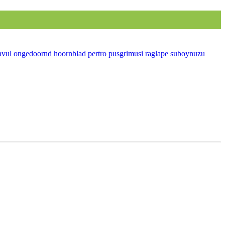
avul
ongedoornd hoornblad
pertro
pusgrimusi raglape
suboynuzu