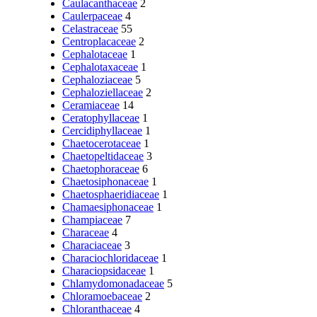
Caulacanthaceae
2
Caulerpaceae
4
Celastraceae
55
Centroplacaceae
2
Cephalotaceae
1
Cephalotaxaceae
1
Cephaloziaceae
5
Cephaloziellaceae
2
Ceramiaceae
14
Ceratophyllaceae
1
Cercidiphyllaceae
1
Chaetocerotaceae
1
Chaetopeltidaceae
3
Chaetophoraceae
6
Chaetosiphonaceae
1
Chaetosphaeridiaceae
1
Chamaesiphonaceae
1
Champiaceae
7
Characeae
4
Characiaceae
3
Characiochloridaceae
1
Characiopsidaceae
1
Chlamydomonadaceae
5
Chloramoebaceae
2
Chloranthaceae
4