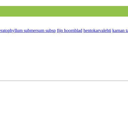
ratophyllum submersum subsp
fijn hoornblad
hentokarvalehti
karnan t