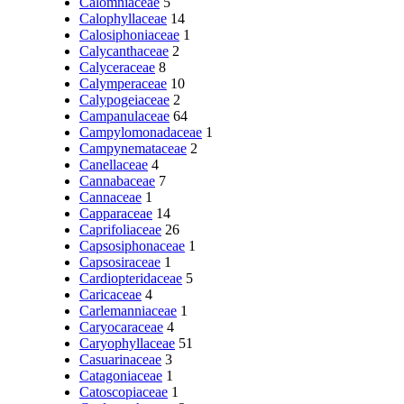
Calomniaceae
5
Calophyllaceae
14
Calosiphoniaceae
1
Calycanthaceae
2
Calyceraceae
8
Calymperaceae
10
Calypogeiaceae
2
Campanulaceae
64
Campylomonadaceae
1
Campynemataceae
2
Canellaceae
4
Cannabaceae
7
Cannaceae
1
Capparaceae
14
Caprifoliaceae
26
Capsosiphonaceae
1
Capsosiraceae
1
Cardiopteridaceae
5
Caricaceae
4
Carlemanniaceae
1
Caryocaraceae
4
Caryophyllaceae
51
Casuarinaceae
3
Catagoniaceae
1
Catoscopiaceae
1