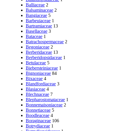
Balliaceae
2
Balsaminaceae
2
Bangiaceae
5
Barbeuiaceae
1
Bartramiaceae
13
Basellaceae
3
Bataceae
1
Batrachospermaceae
2
Begoniaceae
2
Berberidaceae
13
Berberidopsidaceae
1
Betulaceae
5
Biebersteiniaceae
1
Bignoniaceae
84
Bixaceae
4
Blandfordiaceae
3
Blasiaceae
4
Blechnaceae
7
Blepharostomataceae
1
Bonnemaisoniaceae
2
Bonnetiaceae
5
Boodleaceae
4
Boraginaceae
106
Botrydiaceae
1