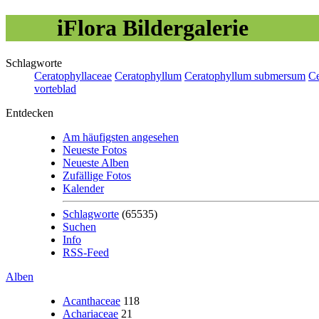
iFlora Bildergalerie
Schlagworte
Ceratophyllaceae
Ceratophyllum
Ceratophyllum submersum
Ce
vorteblad
Entdecken
Am häufigsten angesehen
Neueste Fotos
Neueste Alben
Zufällige Fotos
Kalender
Schlagworte
(65535)
Suchen
Info
RSS-Feed
Alben
Acanthaceae
118
Achariaceae
21