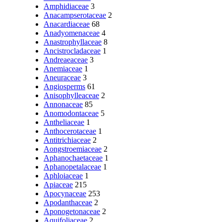
Amphidiaceae
3
Anacampserotaceae
2
Anacardiaceae
68
Anadyomenaceae
4
Anastrophyllaceae
8
Ancistrocladaceae
1
Andreaeaceae
3
Anemiaceae
1
Aneuraceae
3
Angiosperms
61
Anisophylleaceae
2
Annonaceae
85
Anomodontaceae
5
Antheliaceae
1
Anthocerotaceae
1
Antitrichiaceae
2
Aongstroemiaceae
2
Aphanochaetaceae
1
Aphanopetalaceae
1
Aphloiaceae
1
Apiaceae
215
Apocynaceae
253
Apodanthaceae
2
Aponogetonaceae
2
Aquifoliaceae
2