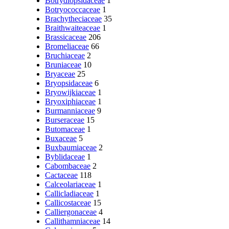
Botrydiopsidaceae
1
Botryococcaceae
1
Brachytheciaceae
35
Braithwaiteaceae
1
Brassicaceae
206
Bromeliaceae
66
Bruchiaceae
2
Bruniaceae
10
Bryaceae
25
Bryopsidaceae
6
Bryowijkiaceae
1
Bryoxiphiaceae
1
Burmanniaceae
9
Burseraceae
15
Butomaceae
1
Buxaceae
5
Buxbaumiaceae
2
Byblidaceae
1
Cabombaceae
2
Cactaceae
118
Calceolariaceae
1
Callicladiaceae
1
Callicostaceae
15
Calliergonaceae
4
Callithamniaceae
14