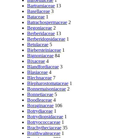
Barbeuiaceae
1
Bartramiaceae
13
Basellaceae
3
Bataceae
1
Batrachospermaceae
2
Begoniaceae
2
Berberidaceae
13
Berberidopsidaceae
1
Betulaceae
5
Biebersteiniaceae
1
Bignoniaceae
84
Bixaceae
4
Blandfordiaceae
3
Blasiaceae
4
Blechnaceae
7
Blepharostomataceae
1
Bonnemaisoniaceae
2
Bonnetiaceae
5
Boodleaceae
4
Boraginaceae
106
Botrydiaceae
1
Botrydiopsidaceae
1
Botryococcaceae
1
Brachytheciaceae
35
Braithwaiteaceae
1