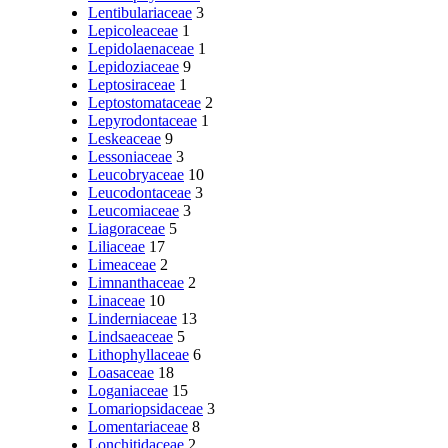
Lentibulariaceae
3
Lepicoleaceae
1
Lepidolaenaceae
1
Lepidoziaceae
9
Leptosiraceae
1
Leptostomataceae
2
Lepyrodontaceae
1
Leskeaceae
9
Lessoniaceae
3
Leucobryaceae
10
Leucodontaceae
3
Leucomiaceae
3
Liagoraceae
5
Liliaceae
17
Limeaceae
2
Limnanthaceae
2
Linaceae
10
Linderniaceae
13
Lindsaeaceae
5
Lithophyllaceae
6
Loasaceae
18
Loganiaceae
15
Lomariopsidaceae
3
Lomentariaceae
8
Lonchitidaceae
2