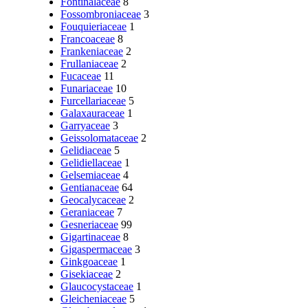
Fontinalaceae
8
Fossombroniaceae
3
Fouquieriaceae
1
Francoaceae
8
Frankeniaceae
2
Frullaniaceae
2
Fucaceae
11
Funariaceae
10
Furcellariaceae
5
Galaxauraceae
1
Garryaceae
3
Geissolomataceae
2
Gelidiaceae
5
Gelidiellaceae
1
Gelsemiaceae
4
Gentianaceae
64
Geocalycaceae
2
Geraniaceae
7
Gesneriaceae
99
Gigartinaceae
8
Gigaspermaceae
3
Ginkgoaceae
1
Gisekiaceae
2
Glaucocystaceae
1
Gleicheniaceae
5