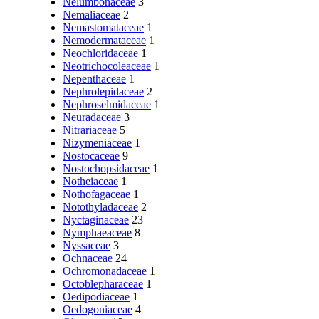
Nelumbonaceae
3
Nemaliaceae
2
Nemastomataceae
1
Nemodermataceae
1
Neochloridaceae
1
Neotrichocoleaceae
1
Nepenthaceae
1
Nephrolepidaceae
2
Nephroselmidaceae
1
Neuradaceae
3
Nitrariaceae
5
Nizymeniaceae
1
Nostocaceae
9
Nostochopsidaceae
1
Notheiaceae
1
Nothofagaceae
1
Notothyladaceae
2
Nyctaginaceae
23
Nymphaeaceae
8
Nyssaceae
3
Ochnaceae
24
Ochromonadaceae
1
Octoblepharaceae
1
Oedipodiaceae
1
Oedogoniaceae
4