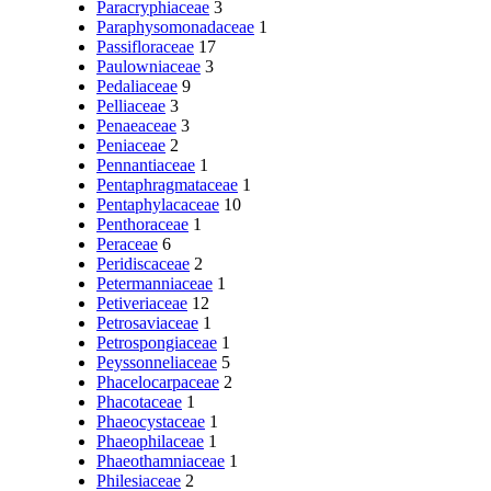
Paracryphiaceae
3
Paraphysomonadaceae
1
Passifloraceae
17
Paulowniaceae
3
Pedaliaceae
9
Pelliaceae
3
Penaeaceae
3
Peniaceae
2
Pennantiaceae
1
Pentaphragmataceae
1
Pentaphylacaceae
10
Penthoraceae
1
Peraceae
6
Peridiscaceae
2
Petermanniaceae
1
Petiveriaceae
12
Petrosaviaceae
1
Petrospongiaceae
1
Peyssonneliaceae
5
Phacelocarpaceae
2
Phacotaceae
1
Phaeocystaceae
1
Phaeophilaceae
1
Phaeothamniaceae
1
Philesiaceae
2