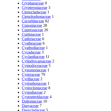
Cryphaeaceae
9
Crypteroniaceae
3
Ctenocladaceae
1
Ctenolophonaceae
1
Cucurbitaceae
82
Cunoniaceae
28
Cupressaceae
26
Curtisiaceae
1
Cutleriaceae
6
Cyatheaceae
6
Cyathodiaceae
1
Cycadaceae
3
Cyclanthaceae
11
Cylindrocapsaceae
2
Cymodoceaceae
5
Cynomoriaceae
1
Cyperaceae
79
Cyrillaceae
2
Cyrtophoraceae
1
Cystocloniaceae
8
Cystodiaceae
2
Cystopteridaceae
4
Daltoniaceae
10
Dasyaceae
7
Dasycladaceae
5