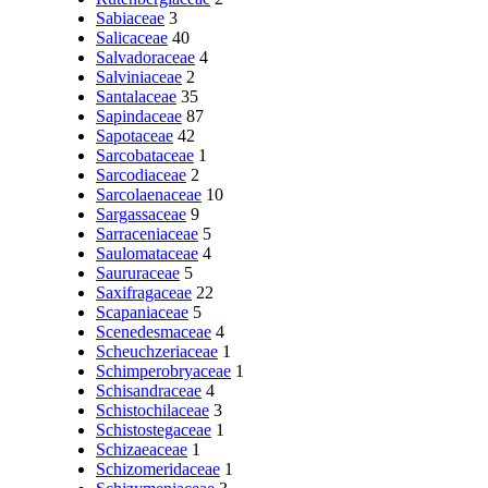
Sabiaceae
3
Salicaceae
40
Salvadoraceae
4
Salviniaceae
2
Santalaceae
35
Sapindaceae
87
Sapotaceae
42
Sarcobataceae
1
Sarcodiaceae
2
Sarcolaenaceae
10
Sargassaceae
9
Sarraceniaceae
5
Saulomataceae
4
Saururaceae
5
Saxifragaceae
22
Scapaniaceae
5
Scenedesmaceae
4
Scheuchzeriaceae
1
Schimperobryaceae
1
Schisandraceae
4
Schistochilaceae
3
Schistostegaceae
1
Schizaeaceae
1
Schizomeridaceae
1