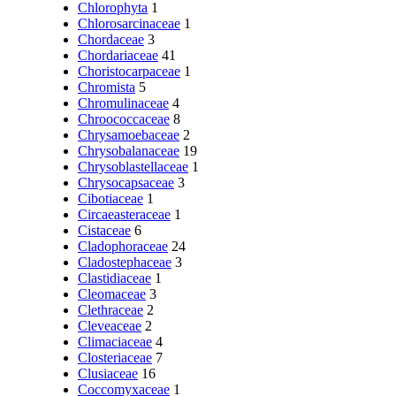
Chlorophyta
1
Chlorosarcinaceae
1
Chordaceae
3
Chordariaceae
41
Choristocarpaceae
1
Chromista
5
Chromulinaceae
4
Chroococcaceae
8
Chrysamoebaceae
2
Chrysobalanaceae
19
Chrysoblastellaceae
1
Chrysocapsaceae
3
Cibotiaceae
1
Circaeasteraceae
1
Cistaceae
6
Cladophoraceae
24
Cladostephaceae
3
Clastidiaceae
1
Cleomaceae
3
Clethraceae
2
Cleveaceae
2
Climaciaceae
4
Closteriaceae
7
Clusiaceae
16
Coccomyxaceae
1