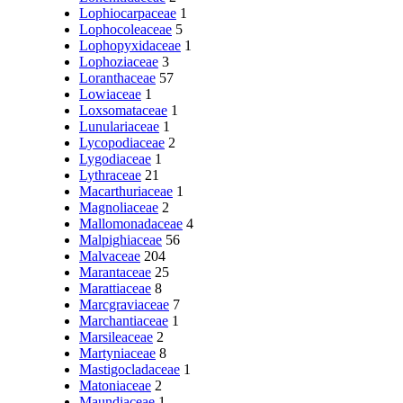
Lophiocarpaceae
1
Lophocoleaceae
5
Lophopyxidaceae
1
Lophoziaceae
3
Loranthaceae
57
Lowiaceae
1
Loxsomataceae
1
Lunulariaceae
1
Lycopodiaceae
2
Lygodiaceae
1
Lythraceae
21
Macarthuriaceae
1
Magnoliaceae
2
Mallomonadaceae
4
Malpighiaceae
56
Malvaceae
204
Marantaceae
25
Marattiaceae
8
Marcgraviaceae
7
Marchantiaceae
1
Marsileaceae
2
Martyniaceae
8
Mastigocladaceae
1
Matoniaceae
2
Maundiaceae
1