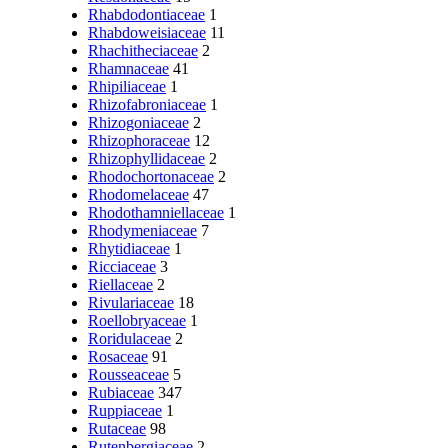
Rhabdodontiaceae
1
Rhabdoweisiaceae
11
Rhachitheciaceae
2
Rhamnaceae
41
Rhipiliaceae
1
Rhizofabroniaceae
1
Rhizogoniaceae
2
Rhizophoraceae
12
Rhizophyllidaceae
2
Rhodochortonaceae
2
Rhodomelaceae
47
Rhodothamniellaceae
1
Rhodymeniaceae
7
Rhytidiaceae
1
Ricciaceae
3
Riellaceae
2
Rivulariaceae
18
Roellobryaceae
1
Roridulaceae
2
Rosaceae
91
Rousseaceae
5
Rubiaceae
347
Ruppiaceae
1
Rutaceae
98
Rutenbergiaceae
2