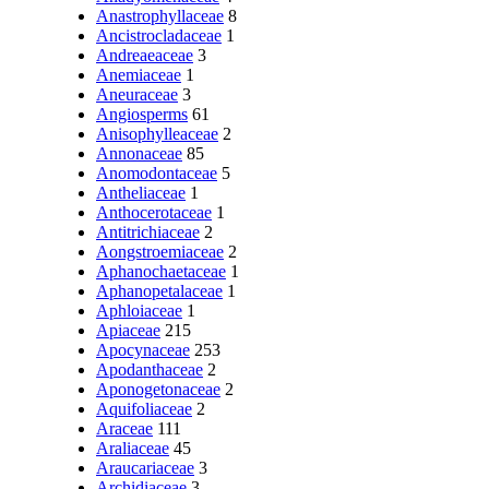
Anastrophyllaceae
8
Ancistrocladaceae
1
Andreaeaceae
3
Anemiaceae
1
Aneuraceae
3
Angiosperms
61
Anisophylleaceae
2
Annonaceae
85
Anomodontaceae
5
Antheliaceae
1
Anthocerotaceae
1
Antitrichiaceae
2
Aongstroemiaceae
2
Aphanochaetaceae
1
Aphanopetalaceae
1
Aphloiaceae
1
Apiaceae
215
Apocynaceae
253
Apodanthaceae
2
Aponogetonaceae
2
Aquifoliaceae
2
Araceae
111
Araliaceae
45
Araucariaceae
3
Archidiaceae
3