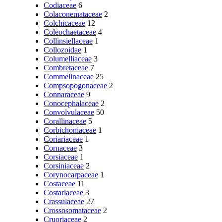
Codiaceae
6
Colaconemataceae
2
Colchicaceae
12
Coleochaetaceae
4
Collinsiellaceae
1
Collozoidae
1
Columelliaceae
3
Combretaceae
7
Commelinaceae
25
Compsopogonaceae
2
Connaraceae
9
Conocephalaceae
2
Convolvulaceae
50
Corallinaceae
5
Corbichoniaceae
1
Coriariaceae
1
Cornaceae
3
Corsiaceae
1
Corsiniaceae
2
Corynocarpaceae
1
Costaceae
11
Costariaceae
3
Crassulaceae
27
Crossosomataceae
2
Cruoriaceae
2