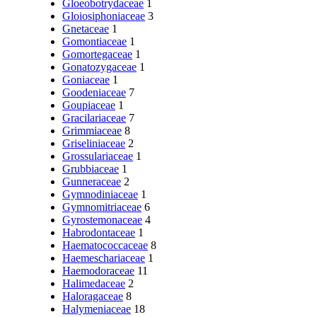
Gloeobotrydaceae
1
Gloiosiphoniaceae
3
Gnetaceae
1
Gomontiaceae
1
Gomortegaceae
1
Gonatozygaceae
1
Goniaceae
1
Goodeniaceae
7
Goupiaceae
1
Gracilariaceae
7
Grimmiaceae
8
Griseliniaceae
2
Grossulariaceae
1
Grubbiaceae
1
Gunneraceae
2
Gymnodiniaceae
1
Gymnomitriaceae
6
Gyrostemonaceae
4
Habrodontaceae
1
Haematococcaceae
8
Haemeschariaceae
1
Haemodoraceae
11
Halimedaceae
2
Haloragaceae
8
Halymeniaceae
18