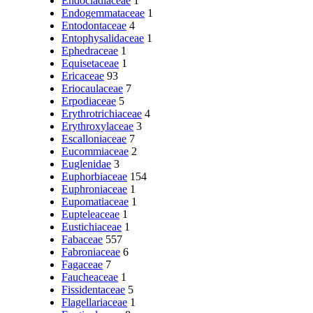
Endocladiaceae
1
Endogemmataceae
1
Entodontaceae
4
Entophysalidaceae
1
Ephedraceae
1
Equisetaceae
1
Ericaceae
93
Eriocaulaceae
7
Erpodiaceae
5
Erythrotrichiaceae
4
Erythroxylaceae
3
Escalloniaceae
7
Eucommiaceae
2
Euglenidae
3
Euphorbiaceae
154
Euphroniaceae
1
Eupomatiaceae
1
Eupteleaceae
1
Eustichiaceae
1
Fabaceae
557
Fabroniaceae
6
Fagaceae
7
Faucheaceae
1
Fissidentaceae
5
Flagellariaceae
1