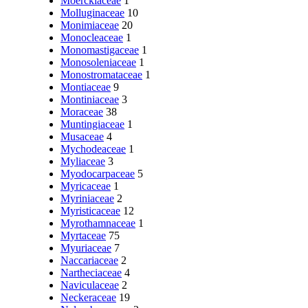
Moerckiaceae
1
Molluginaceae
10
Monimiaceae
20
Monocleaceae
1
Monomastigaceae
1
Monosoleniaceae
1
Monostromataceae
1
Montiaceae
9
Montiniaceae
3
Moraceae
38
Muntingiaceae
1
Musaceae
4
Mychodeaceae
1
Myliaceae
3
Myodocarpaceae
5
Myricaceae
1
Myriniaceae
2
Myristicaceae
12
Myrothamnaceae
1
Myrtaceae
75
Myuriaceae
7
Naccariaceae
2
Nartheciaceae
4
Naviculaceae
2
Neckeraceae
19