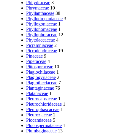
Philydraceae
3
Phrymaceae
10
Phyllanthaceae
38
Phyllodrepaniaceae
3
Phyllogoniaceae
1
Phyllonomaceae
1
Phyllophoraceae
12
Phytolaccaceae
4
Picramniaceae
2
Picrodendraceae
19
Pinaceae
9
Piperaceae
4
Pittosporaceae
10
Plagiochilaceae
1
Plagiogyriaceae
2
Plagiotheciaceae
7
Plantaginaceae
76
Platanaceae
1
Pleurocapsaceae
1
Pleurochloridaceae
1
Pleurophascaceae
1
Pleuroziaceae
2
Plocamiaceae
5
Plocospermataceae
1
Plumbaginaceae
13