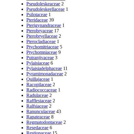
Pseudoleskeaceae
2
Pseudoleskeellaceae
1
Psilotaceae
1
Pteridaceae
39
Pterigynandraceae
1
Pterobryaceae
17
Pterobryellaceae
2
Pterocladiaceae
1
Ptychomitriaceae
5
Ptychomniaceae
9
Putranjivaceae
3
Pylaisiaceae
6
Pylaisiadelphaceae
11
Pyramimonadaceae
2
Quillajaceae
1
Racopilaceae
2
Radiococcaceae
1
Radulaceae
2
Rafflesiaceae
2
Ralfsiaceae
2
Ranunculaceae
43
Rapateaceae
8
Regmatodontaceae
2
Resedaceae
6
Restionaceae
15