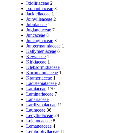
Ixioliriaceae
2
Ixonanthaceae
3
Jackiellaceae
1
Joinvilleaceae
2
Jubulaceae
1
Juglandaceae
7
Juncaceae
8
Juncaginaceae
3
Jungermanniaceae
1
Kallymeniaceae
6
Kewaceae
1
Kirkiaceae
1
Klebsormidiaceae
1
Kornmanniaceae
1
Krameriaceae
1
Lacistemataceae
2
Lamiaceae
170
Laminariaceae
7
Lanariaceae
1
Lardizabalaceae
11
Lauraceae
36
Lecythidaceae
24
Lejeuneaceae
8
Lemaneaceae
4
Lembophyllaceae
11