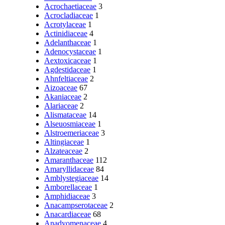
Acrochaetiaceae
3
Acrocladiaceae
1
Acrotylaceae
1
Actinidiaceae
4
Adelanthaceae
1
Adenocystaceae
1
Aextoxicaceae
1
Agdestidaceae
1
Ahnfeltiaceae
2
Aizoaceae
67
Akaniaceae
2
Alariaceae
2
Alismataceae
14
Alseuosmiaceae
1
Alstroemeriaceae
3
Altingiaceae
1
Alzateaceae
2
Amaranthaceae
112
Amaryllidaceae
84
Amblystegiaceae
14
Amborellaceae
1
Amphidiaceae
3
Anacampserotaceae
2
Anacardiaceae
68
Anadyomenaceae
4