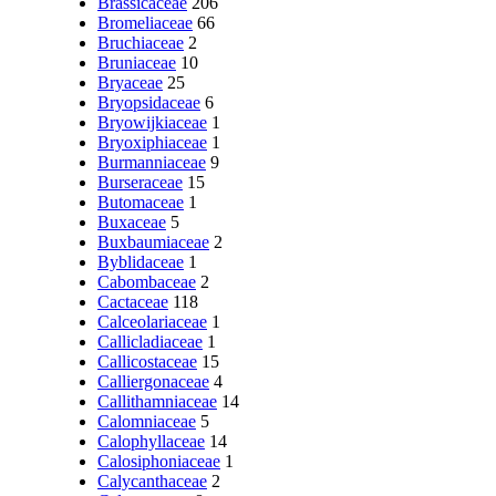
Brassicaceae
206
Bromeliaceae
66
Bruchiaceae
2
Bruniaceae
10
Bryaceae
25
Bryopsidaceae
6
Bryowijkiaceae
1
Bryoxiphiaceae
1
Burmanniaceae
9
Burseraceae
15
Butomaceae
1
Buxaceae
5
Buxbaumiaceae
2
Byblidaceae
1
Cabombaceae
2
Cactaceae
118
Calceolariaceae
1
Callicladiaceae
1
Callicostaceae
15
Calliergonaceae
4
Callithamniaceae
14
Calomniaceae
5
Calophyllaceae
14
Calosiphoniaceae
1
Calycanthaceae
2