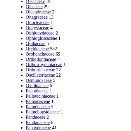
Olacaceae
19
Oleaceae
29
Oleandraceae
2
Onagraceae
13
Onocleaceae
1
Oocystaceae
4
Ophiocytiaceae
2
Ophioglossaceae
1
Opiliaceae
5
Orchidaceae
582
Orobanchaceae
69
Orthodontiaceae
4
Orthorrhynchiaceae
1
Orthotrichaceae
22
Oscillatoriaceae
22
Osmundaceae
5
Oxalidaceae
6
Paeoniaceae
1
Pallaviciniaceae
1
Palmariaceae
1
Palmellaceae
5
Palmellopsidaceae
1
Pandaceae
2
Pandanaceae
6
Papaveraceae
41