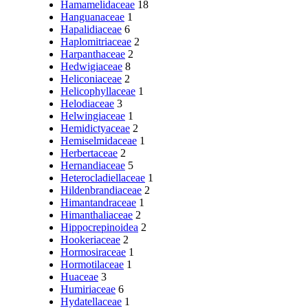
Hamamelidaceae
18
Hanguanaceae
1
Hapalidiaceae
6
Haplomitriaceae
2
Harpanthaceae
2
Hedwigiaceae
8
Heliconiaceae
2
Helicophyllaceae
1
Helodiaceae
3
Helwingiaceae
1
Hemidictyaceae
2
Hemiselmidaceae
1
Herbertaceae
2
Hernandiaceae
5
Heterocladiellaceae
1
Hildenbrandiaceae
2
Himantandraceae
1
Himanthaliaceae
2
Hippocrepinoidea
2
Hookeriaceae
2
Hormosiraceae
1
Hormotilaceae
1
Huaceae
3
Humiriaceae
6
Hydatellaceae
1