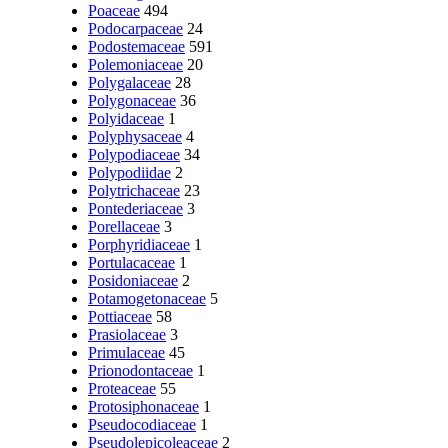
Poaceae
494
Podocarpaceae
24
Podostemaceae
591
Polemoniaceae
20
Polygalaceae
28
Polygonaceae
36
Polyidaceae
1
Polyphysaceae
4
Polypodiaceae
34
Polypodiidae
2
Polytrichaceae
23
Pontederiaceae
3
Porellaceae
3
Porphyridiaceae
1
Portulacaceae
1
Posidoniaceae
2
Potamogetonaceae
5
Pottiaceae
58
Prasiolaceae
3
Primulaceae
45
Prionodontaceae
1
Proteaceae
55
Protosiphonaceae
1
Pseudocodiaceae
1
Pseudolepicoleaceae
2