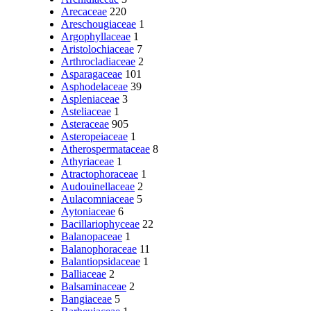
Arecaceae
220
Areschougiaceae
1
Argophyllaceae
1
Aristolochiaceae
7
Arthrocladiaceae
2
Asparagaceae
101
Asphodelaceae
39
Aspleniaceae
3
Asteliaceae
1
Asteraceae
905
Asteropeiaceae
1
Atherospermataceae
8
Athyriaceae
1
Atractophoraceae
1
Audouinellaceae
2
Aulacomniaceae
5
Aytoniaceae
6
Bacillariophyceae
22
Balanopaceae
1
Balanophoraceae
11
Balantiopsidaceae
1
Balliaceae
2
Balsaminaceae
2
Bangiaceae
5