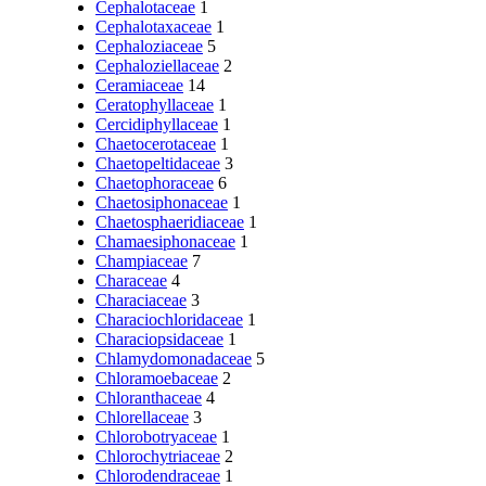
Cephalotaceae
1
Cephalotaxaceae
1
Cephaloziaceae
5
Cephaloziellaceae
2
Ceramiaceae
14
Ceratophyllaceae
1
Cercidiphyllaceae
1
Chaetocerotaceae
1
Chaetopeltidaceae
3
Chaetophoraceae
6
Chaetosiphonaceae
1
Chaetosphaeridiaceae
1
Chamaesiphonaceae
1
Champiaceae
7
Characeae
4
Characiaceae
3
Characiochloridaceae
1
Characiopsidaceae
1
Chlamydomonadaceae
5
Chloramoebaceae
2
Chloranthaceae
4
Chlorellaceae
3
Chlorobotryaceae
1
Chlorochytriaceae
2
Chlorodendraceae
1