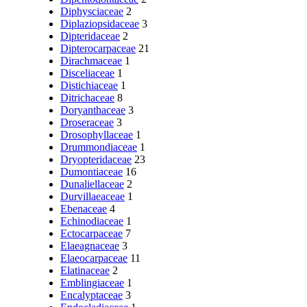
Diphysciaceae
2
Diplaziopsidaceae
3
Dipteridaceae
2
Dipterocarpaceae
21
Dirachmaceae
1
Disceliaceae
1
Distichiaceae
1
Ditrichaceae
8
Doryanthaceae
3
Droseraceae
3
Drosophyllaceae
1
Drummondiaceae
1
Dryopteridaceae
23
Dumontiaceae
16
Dunaliellaceae
2
Durvillaeaceae
1
Ebenaceae
4
Echinodiaceae
1
Ectocarpaceae
7
Elaeagnaceae
3
Elaeocarpaceae
11
Elatinaceae
2
Emblingiaceae
1
Encalyptaceae
3