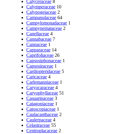
Calyceraceae
8
Calymperaceae
10
Calypogeiaceae
2
Campanulaceae
64
Campylomonadaceae
1
Campynemataceae
2
Canellaceae
4
Cannabaceae
7
Cannaceae
1
Capparaceae
14
Caprifoliaceae
26
Capsosiphonaceae
1
Capsosiraceae
1
Cardiopteridaceae
5
Caricaceae
4
Carlemanniaceae
1
Caryocaraceae
4
Caryophyllaceae
51
Casuarinaceae
3
Catagoniaceae
1
Catoscopiaceae
1
Caulacanthaceae
2
Caulerpaceae
4
Celastraceae
55
Centroplacaceae
2