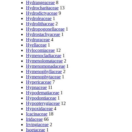
Hydrangeaceae
8
Hydrocharitaceae
13
Hydrodictyaceae
9
Hydroleaceae
1
Hydrolithaceae
2
Hydropogonellaceae
1
Hydrostachyaceae
1
Hydruraceae
4
Hyellaceae
1
Hylocomiaceae
12
Hymenocladiaceae
1
Hymenolomataceae
2
Hymenomonadaceae
1
Hymenophyllaceae
2
Hymenophytaceae
1
Hypericaceae
7
Hypnaceae
11
Hypodematiaceae
1
Hypodontiaceae
1
Hypopterygiaceae
12
Hypoxidaceae
4
Icacinaceae
18
Iridaceae
66
Irvingiaceae
2
Isoetaceae
1