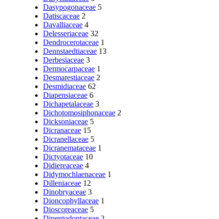
Dasypogonaceae
5
Datiscaceae
2
Davalliaceae
4
Delesseriaceae
32
Dendrocerotaceae
1
Dennstaedtiaceae
13
Derbesiaceae
3
Dermocarpaceae
1
Desmarestiaceae
2
Desmidiaceae
62
Diapensiaceae
6
Dichapetalaceae
3
Dichotomosiphonaceae
2
Dicksoniaceae
5
Dicranaceae
15
Dicranellaceae
5
Dicranemataceae
1
Dictyotaceae
10
Didiereaceae
4
Didymochlaenaceae
1
Dilleniaceae
12
Dinobryaceae
3
Dioncophyllaceae
1
Dioscoreaceae
5
Dipentodontaceae
2