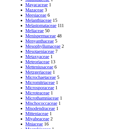
Mayacaceae
1
Mazaceae
3
Meesiaceae
6
Melanthiaceae
15
Melastomataceae
111
Meliaceae
50
Menispermaceae
48
Menyanthaceae
5
Mesophyllumaceae
2
Mesotaeniaceae
7
Metaxyaceae
1
Meteoriaceae
13
Metteniusaceae
6
Metzgeriaceae
1
Microchaetaceae
5
Micromitriaceae
1
Microsporaceae
1
Microteaceae
1
Microthamniaceae
1
Mischococcaceae
1
Misodendraceae
1
Mitteniaceae
1
Miyabeaceae
2
Mniaceae
16