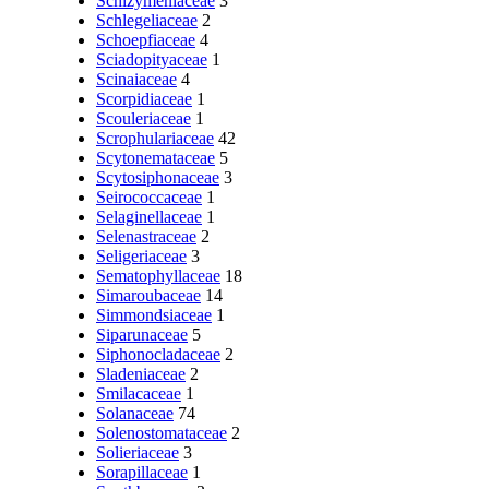
Schizymeniaceae
3
Schlegeliaceae
2
Schoepfiaceae
4
Sciadopityaceae
1
Scinaiaceae
4
Scorpidiaceae
1
Scouleriaceae
1
Scrophulariaceae
42
Scytonemataceae
5
Scytosiphonaceae
3
Seirococcaceae
1
Selaginellaceae
1
Selenastraceae
2
Seligeriaceae
3
Sematophyllaceae
18
Simaroubaceae
14
Simmondsiaceae
1
Siparunaceae
5
Siphonocladaceae
2
Sladeniaceae
2
Smilacaceae
1
Solanaceae
74
Solenostomataceae
2
Solieriaceae
3
Sorapillaceae
1