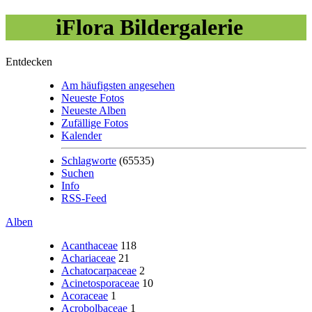
iFlora Bildergalerie
Entdecken
Am häufigsten angesehen
Neueste Fotos
Neueste Alben
Zufällige Fotos
Kalender
Schlagworte
(65535)
Suchen
Info
RSS-Feed
Alben
Acanthaceae
118
Achariaceae
21
Achatocarpaceae
2
Acinetosporaceae
10
Acoraceae
1
Acrobolbaceae
1