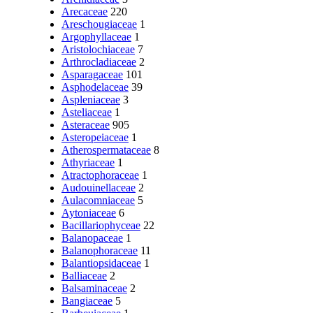
Arecaceae
220
Areschougiaceae
1
Argophyllaceae
1
Aristolochiaceae
7
Arthrocladiaceae
2
Asparagaceae
101
Asphodelaceae
39
Aspleniaceae
3
Asteliaceae
1
Asteraceae
905
Asteropeiaceae
1
Atherospermataceae
8
Athyriaceae
1
Atractophoraceae
1
Audouinellaceae
2
Aulacomniaceae
5
Aytoniaceae
6
Bacillariophyceae
22
Balanopaceae
1
Balanophoraceae
11
Balantiopsidaceae
1
Balliaceae
2
Balsaminaceae
2
Bangiaceae
5