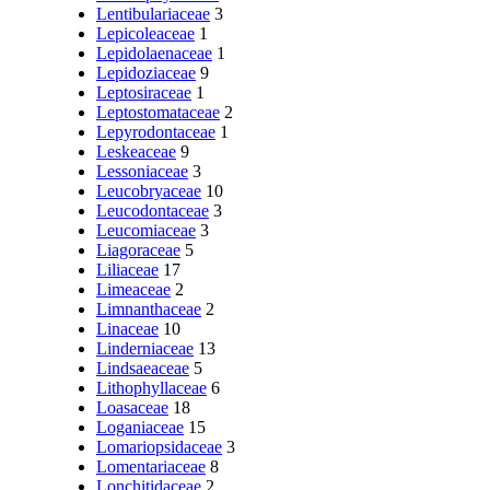
Lentibulariaceae
3
Lepicoleaceae
1
Lepidolaenaceae
1
Lepidoziaceae
9
Leptosiraceae
1
Leptostomataceae
2
Lepyrodontaceae
1
Leskeaceae
9
Lessoniaceae
3
Leucobryaceae
10
Leucodontaceae
3
Leucomiaceae
3
Liagoraceae
5
Liliaceae
17
Limeaceae
2
Limnanthaceae
2
Linaceae
10
Linderniaceae
13
Lindsaeaceae
5
Lithophyllaceae
6
Loasaceae
18
Loganiaceae
15
Lomariopsidaceae
3
Lomentariaceae
8
Lonchitidaceae
2