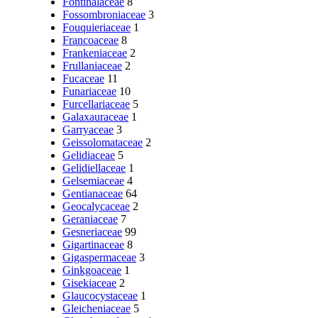
Fontinalaceae
8
Fossombroniaceae
3
Fouquieriaceae
1
Francoaceae
8
Frankeniaceae
2
Frullaniaceae
2
Fucaceae
11
Funariaceae
10
Furcellariaceae
5
Galaxauraceae
1
Garryaceae
3
Geissolomataceae
2
Gelidiaceae
5
Gelidiellaceae
1
Gelsemiaceae
4
Gentianaceae
64
Geocalycaceae
2
Geraniaceae
7
Gesneriaceae
99
Gigartinaceae
8
Gigaspermaceae
3
Ginkgoaceae
1
Gisekiaceae
2
Glaucocystaceae
1
Gleicheniaceae
5