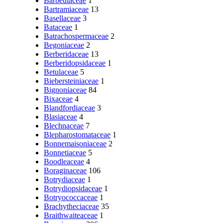
Barbeuiaceae
1
Bartramiaceae
13
Basellaceae
3
Bataceae
1
Batrachospermaceae
2
Begoniaceae
2
Berberidaceae
13
Berberidopsidaceae
1
Betulaceae
5
Biebersteiniaceae
1
Bignoniaceae
84
Bixaceae
4
Blandfordiaceae
3
Blasiaceae
4
Blechnaceae
7
Blepharostomataceae
1
Bonnemaisoniaceae
2
Bonnetiaceae
5
Boodleaceae
4
Boraginaceae
106
Botrydiaceae
1
Botrydiopsidaceae
1
Botryococcaceae
1
Brachytheciaceae
35
Braithwaiteaceae
1