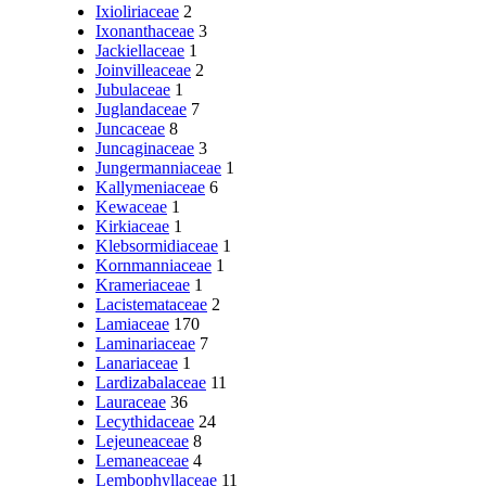
Ixioliriaceae
2
Ixonanthaceae
3
Jackiellaceae
1
Joinvilleaceae
2
Jubulaceae
1
Juglandaceae
7
Juncaceae
8
Juncaginaceae
3
Jungermanniaceae
1
Kallymeniaceae
6
Kewaceae
1
Kirkiaceae
1
Klebsormidiaceae
1
Kornmanniaceae
1
Krameriaceae
1
Lacistemataceae
2
Lamiaceae
170
Laminariaceae
7
Lanariaceae
1
Lardizabalaceae
11
Lauraceae
36
Lecythidaceae
24
Lejeuneaceae
8
Lemaneaceae
4
Lembophyllaceae
11