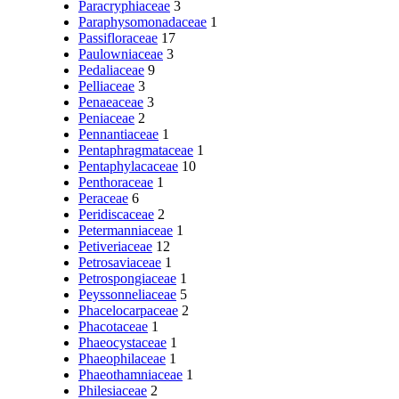
Paracryphiaceae
3
Paraphysomonadaceae
1
Passifloraceae
17
Paulowniaceae
3
Pedaliaceae
9
Pelliaceae
3
Penaeaceae
3
Peniaceae
2
Pennantiaceae
1
Pentaphragmataceae
1
Pentaphylacaceae
10
Penthoraceae
1
Peraceae
6
Peridiscaceae
2
Petermanniaceae
1
Petiveriaceae
12
Petrosaviaceae
1
Petrospongiaceae
1
Peyssonneliaceae
5
Phacelocarpaceae
2
Phacotaceae
1
Phaeocystaceae
1
Phaeophilaceae
1
Phaeothamniaceae
1
Philesiaceae
2