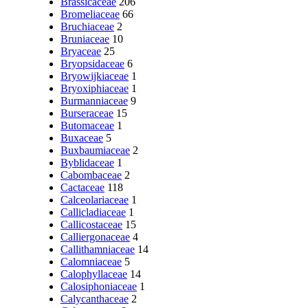
Brassicaceae
206
Bromeliaceae
66
Bruchiaceae
2
Bruniaceae
10
Bryaceae
25
Bryopsidaceae
6
Bryowijkiaceae
1
Bryoxiphiaceae
1
Burmanniaceae
9
Burseraceae
15
Butomaceae
1
Buxaceae
5
Buxbaumiaceae
2
Byblidaceae
1
Cabombaceae
2
Cactaceae
118
Calceolariaceae
1
Callicladiaceae
1
Callicostaceae
15
Calliergonaceae
4
Callithamniaceae
14
Calomniaceae
5
Calophyllaceae
14
Calosiphoniaceae
1
Calycanthaceae
2