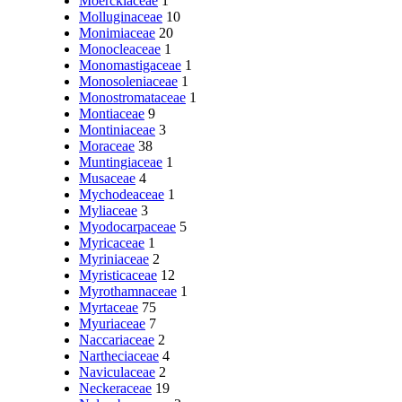
Moerckiaceae
1
Molluginaceae
10
Monimiaceae
20
Monocleaceae
1
Monomastigaceae
1
Monosoleniaceae
1
Monostromataceae
1
Montiaceae
9
Montiniaceae
3
Moraceae
38
Muntingiaceae
1
Musaceae
4
Mychodeaceae
1
Myliaceae
3
Myodocarpaceae
5
Myricaceae
1
Myriniaceae
2
Myristicaceae
12
Myrothamnaceae
1
Myrtaceae
75
Myuriaceae
7
Naccariaceae
2
Nartheciaceae
4
Naviculaceae
2
Neckeraceae
19