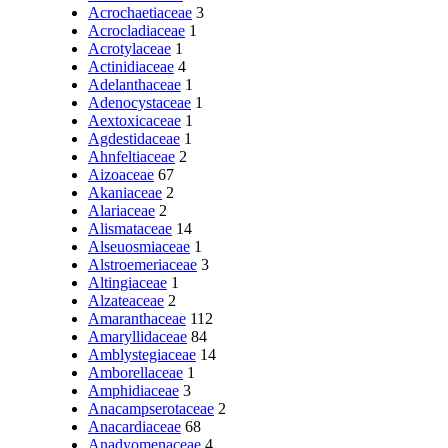
Acrochaetiaceae
3
Acrocladiaceae
1
Acrotylaceae
1
Actinidiaceae
4
Adelanthaceae
1
Adenocystaceae
1
Aextoxicaceae
1
Agdestidaceae
1
Ahnfeltiaceae
2
Aizoaceae
67
Akaniaceae
2
Alariaceae
2
Alismataceae
14
Alseuosmiaceae
1
Alstroemeriaceae
3
Altingiaceae
1
Alzateaceae
2
Amaranthaceae
112
Amaryllidaceae
84
Amblystegiaceae
14
Amborellaceae
1
Amphidiaceae
3
Anacampserotaceae
2
Anacardiaceae
68
Anadyomenaceae
4