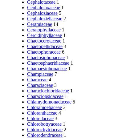
Cephalotaceae
1
Cephalotaxaceae
1
Cephaloziaceae
5
Cephaloziellaceae
2
Ceramiaceae
14
Ceratophyllaceae
1
Cercidiphyllaceae
1
Chaetocerotaceae
1
Chaetopeltidaceae
3
Chaetophoraceae
6
Chaetosiphonaceae
1
Chaetosphaeridiaceae
1
Chamaesiphonaceae
1
Champiaceae
7
Characeae
4
Characiaceae
3
Characiochloridaceae
1
Characiopsidaceae
1
Chlamydomonadaceae
5
Chloramoebaceae
2
Chloranthaceae
4
Chlorellaceae
3
Chlorobotryaceae
1
Chlorochytriaceae
2
Chlorodendraceae
1