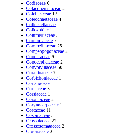
Codiaceae
6
Colaconemataceae
2
Colchicaceae
12
Coleochaetaceae
4
Collinsiellaceae
1
Collozoidae
1
Columelliaceae
3
Combretaceae
7
Commelinaceae
25
Compsopogonaceae
2
Connaraceae
9
Conocephalaceae
2
Convolvulaceae
50
Corallinaceae
5
Corbichoniaceae
1
Coriariaceae
1
Cornaceae
3
Corsiaceae
1
Corsiniaceae
2
Corynocarpaceae
1
Costaceae
11
Costariaceae
3
Crassulaceae
27
Crossosomataceae
2
Cruoriaceae
2