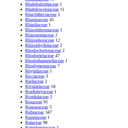
Rhabdodontiaceae
1
Rhabdoweisiaceae
11
Rhachitheciaceae
2
Rhamnaceae
41
Rhipiliaceae
1
Rhizofabroniaceae
1
Rhizogoniaceae
2
Rhizophoraceae
12
Rhizophyllidaceae
2
Rhodochortonaceae
2
Rhodomelaceae
47
Rhodothamniellaceae
1
Rhodymeniaceae
7
Rhytidiaceae
1
Ricciaceae
3
Riellaceae
2
Rivulariaceae
18
Roellobryaceae
1
Roridulaceae
2
Rosaceae
91
Rousseaceae
5
Rubiaceae
347
Ruppiaceae
1
Rutaceae
98
Rutenbergiaceae
2