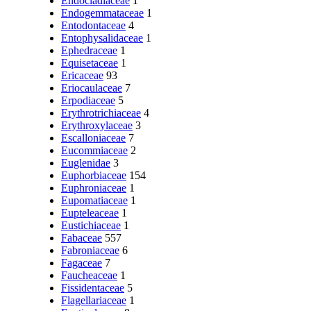
Endocladiaceae
1
Endogemmataceae
1
Entodontaceae
4
Entophysalidaceae
1
Ephedraceae
1
Equisetaceae
1
Ericaceae
93
Eriocaulaceae
7
Erpodiaceae
5
Erythrotrichiaceae
4
Erythroxylaceae
3
Escalloniaceae
7
Eucommiaceae
2
Euglenidae
3
Euphorbiaceae
154
Euphroniaceae
1
Eupomatiaceae
1
Eupteleaceae
1
Eustichiaceae
1
Fabaceae
557
Fabroniaceae
6
Fagaceae
7
Faucheaceae
1
Fissidentaceae
5
Flagellariaceae
1