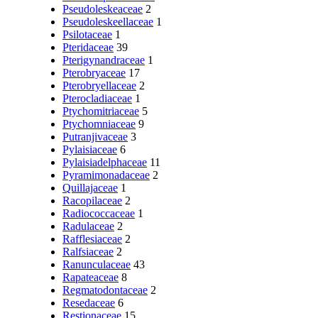
Pseudoleskeaceae
2
Pseudoleskeellaceae
1
Psilotaceae
1
Pteridaceae
39
Pterigynandraceae
1
Pterobryaceae
17
Pterobryellaceae
2
Pterocladiaceae
1
Ptychomitriaceae
5
Ptychomniaceae
9
Putranjivaceae
3
Pylaisiaceae
6
Pylaisiadelphaceae
11
Pyramimonadaceae
2
Quillajaceae
1
Racopilaceae
2
Radiococcaceae
1
Radulaceae
2
Rafflesiaceae
2
Ralfsiaceae
2
Ranunculaceae
43
Rapateaceae
8
Regmatodontaceae
2
Resedaceae
6
Restionaceae
15