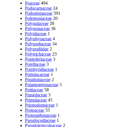
Poaceae
494
Podocarpaceae
24
Podostemaceae
591
Polemoniaceae
20
Polygalaceae
28
Polygonaceae
36
Polyidaceae
1
Polyphysaceae
4
Polypodiaceae
34
Polypodiidae
2
Polytrichaceae
23
Pontederiaceae
3
Porellaceae
3
Porphyridiaceae
1
Portulacaceae
1
Posidoniaceae
2
Potamogetonaceae
5
Pottiaceae
58
Prasiolaceae
3
Primulaceae
45
Prionodontaceae
1
Proteaceae
55
Protosiphonaceae
1
Pseudocodiaceae
1
Pseudolepicoleaceae
2