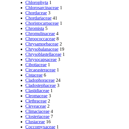
Chlorophyta
1
Chlorosarcinaceae
1
Chordaceae
3
Chordariaceae
41
Choristocarpaceae
1
Chromista
5
Chromulinaceae
4
Chroococcaceae
8
Chrysamoebaceae
2
Chrysobalanaceae
19
Chrysoblastellaceae
1
Chrysocapsaceae
3
Cibotiaceae
1
Circaeasteraceae
1
Cistaceae
6
Cladophoraceae
24
Cladostephaceae
3
Clastidiaceae
1
Cleomaceae
3
Clethraceae
2
Cleveaceae
2
Climaciaceae
4
Closteriaceae
7
Clusiaceae
16
Coccomyxaceae
1