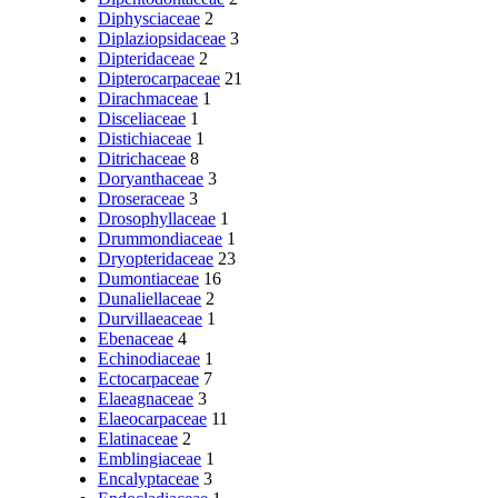
Diphysciaceae
2
Diplaziopsidaceae
3
Dipteridaceae
2
Dipterocarpaceae
21
Dirachmaceae
1
Disceliaceae
1
Distichiaceae
1
Ditrichaceae
8
Doryanthaceae
3
Droseraceae
3
Drosophyllaceae
1
Drummondiaceae
1
Dryopteridaceae
23
Dumontiaceae
16
Dunaliellaceae
2
Durvillaeaceae
1
Ebenaceae
4
Echinodiaceae
1
Ectocarpaceae
7
Elaeagnaceae
3
Elaeocarpaceae
11
Elatinaceae
2
Emblingiaceae
1
Encalyptaceae
3