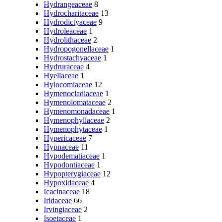
Hydrangeaceae
8
Hydrocharitaceae
13
Hydrodictyaceae
9
Hydroleaceae
1
Hydrolithaceae
2
Hydropogonellaceae
1
Hydrostachyaceae
1
Hydruraceae
4
Hyellaceae
1
Hylocomiaceae
12
Hymenocladiaceae
1
Hymenolomataceae
2
Hymenomonadaceae
1
Hymenophyllaceae
2
Hymenophytaceae
1
Hypericaceae
7
Hypnaceae
11
Hypodematiaceae
1
Hypodontiaceae
1
Hypopterygiaceae
12
Hypoxidaceae
4
Icacinaceae
18
Iridaceae
66
Irvingiaceae
2
Isoetaceae
1