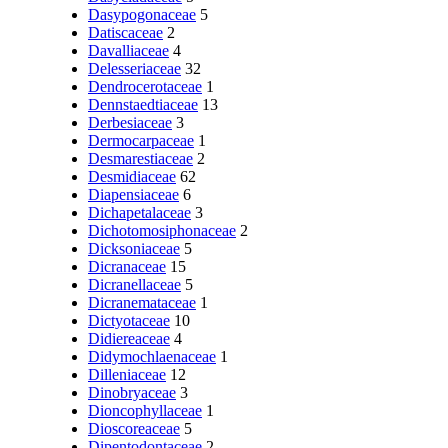
Dasypogonaceae
5
Datiscaceae
2
Davalliaceae
4
Delesseriaceae
32
Dendrocerotaceae
1
Dennstaedtiaceae
13
Derbesiaceae
3
Dermocarpaceae
1
Desmarestiaceae
2
Desmidiaceae
62
Diapensiaceae
6
Dichapetalaceae
3
Dichotomosiphonaceae
2
Dicksoniaceae
5
Dicranaceae
15
Dicranellaceae
5
Dicranemataceae
1
Dictyotaceae
10
Didiereaceae
4
Didymochlaenaceae
1
Dilleniaceae
12
Dinobryaceae
3
Dioncophyllaceae
1
Dioscoreaceae
5
Dipentodontaceae
2