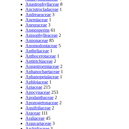
Anastrophyllaceae
8
Ancistrocladaceae
1
Andreaeaceae
3
Anemiaceae
1
Aneuraceae
3
Angiosperms
61
Anisophylleaceae
2
Annonaceae
85
Anomodontaceae
5
Antheliaceae
1
Anthocerotaceae
1
Antitrichiaceae
2
Aongstroemiaceae
2
Aphanochaetaceae
1
Aphanopetalaceae
1
Aphloiaceae
1
Apiaceae
215
Apocynaceae
253
Apodanthaceae
2
Aponogetonaceae
2
Aquifoliaceae
2
Araceae
111
Araliaceae
45
Araucariaceae
3
Archidiaceae
3