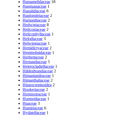
Hamamelidaceae
18
Hanguanaceae
1
Hapalidiaceae
6
Haplomitriaceae
2
Harpanthaceae
2
Hedwigiaceae
8
Heliconiaceae
2
Helicophyllaceae
1
Helodiaceae
3
Helwingiaceae
1
Hemidictyaceae
2
Hemiselmidaceae
1
Herbertaceae
2
Hernandiaceae
5
Heterocladiellaceae
1
Hildenbrandiaceae
2
Himantandraceae
1
Himanthaliaceae
2
Hippocrepinoidea
2
Hookeriaceae
2
Hormosiraceae
1
Hormotilaceae
1
Huaceae
3
Humiriaceae
6
Hydatellaceae
1