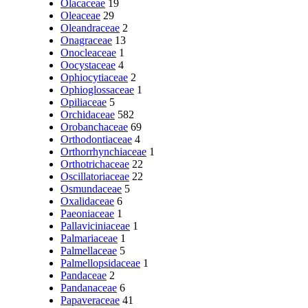
Olacaceae
19
Oleaceae
29
Oleandraceae
2
Onagraceae
13
Onocleaceae
1
Oocystaceae
4
Ophiocytiaceae
2
Ophioglossaceae
1
Opiliaceae
5
Orchidaceae
582
Orobanchaceae
69
Orthodontiaceae
4
Orthorrhynchiaceae
1
Orthotrichaceae
22
Oscillatoriaceae
22
Osmundaceae
5
Oxalidaceae
6
Paeoniaceae
1
Pallaviciniaceae
1
Palmariaceae
1
Palmellaceae
5
Palmellopsidaceae
1
Pandaceae
2
Pandanaceae
6
Papaveraceae
41