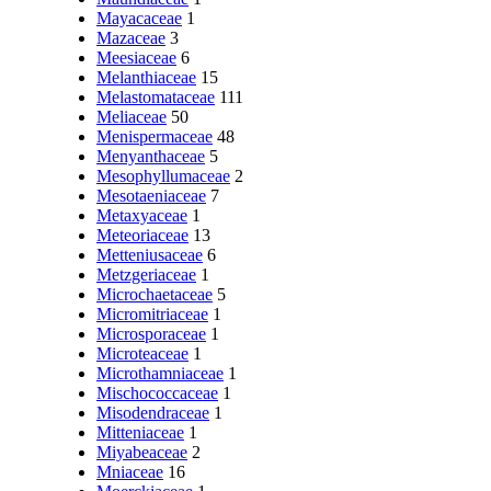
Mayacaceae
1
Mazaceae
3
Meesiaceae
6
Melanthiaceae
15
Melastomataceae
111
Meliaceae
50
Menispermaceae
48
Menyanthaceae
5
Mesophyllumaceae
2
Mesotaeniaceae
7
Metaxyaceae
1
Meteoriaceae
13
Metteniusaceae
6
Metzgeriaceae
1
Microchaetaceae
5
Micromitriaceae
1
Microsporaceae
1
Microteaceae
1
Microthamniaceae
1
Mischococcaceae
1
Misodendraceae
1
Mitteniaceae
1
Miyabeaceae
2
Mniaceae
16