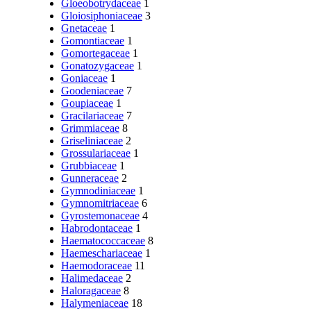
Gloeobotrydaceae
1
Gloiosiphoniaceae
3
Gnetaceae
1
Gomontiaceae
1
Gomortegaceae
1
Gonatozygaceae
1
Goniaceae
1
Goodeniaceae
7
Goupiaceae
1
Gracilariaceae
7
Grimmiaceae
8
Griseliniaceae
2
Grossulariaceae
1
Grubbiaceae
1
Gunneraceae
2
Gymnodiniaceae
1
Gymnomitriaceae
6
Gyrostemonaceae
4
Habrodontaceae
1
Haematococcaceae
8
Haemeschariaceae
1
Haemodoraceae
11
Halimedaceae
2
Haloragaceae
8
Halymeniaceae
18