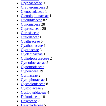
Cryphaeaceae
9
Crypteroniaceae
3
Ctenocladaceae
1
Ctenolophonaceae
1
Cucurbitaceae
82
Cunoniaceae
28
Cupressaceae
26
Curtisiaceae
1
Cutleriaceae
6
Cyatheaceae
6
Cyathodiaceae
1
Cycadaceae
3
Cyclanthaceae
11
Cylindrocapsaceae
2
Cymodoceaceae
5
Cynomoriaceae
1
Cyperaceae
79
Cyrillaceae
2
Cyrtophoraceae
1
Cystocloniaceae
8
Cystodiaceae
2
Cystopteridaceae
4
Daltoniaceae
10
Dasyaceae
7
Dasycladaceae
5