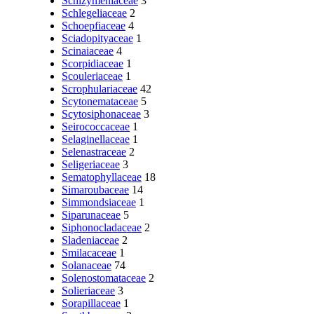
Schizymeniaceae
3
Schlegeliaceae
2
Schoepfiaceae
4
Sciadopityaceae
1
Scinaiaceae
4
Scorpidiaceae
1
Scouleriaceae
1
Scrophulariaceae
42
Scytonemataceae
5
Scytosiphonaceae
3
Seirococcaceae
1
Selaginellaceae
1
Selenastraceae
2
Seligeriaceae
3
Sematophyllaceae
18
Simaroubaceae
14
Simmondsiaceae
1
Siparunaceae
5
Siphonocladaceae
2
Sladeniaceae
2
Smilacaceae
1
Solanaceae
74
Solenostomataceae
2
Solieriaceae
3
Sorapillaceae
1