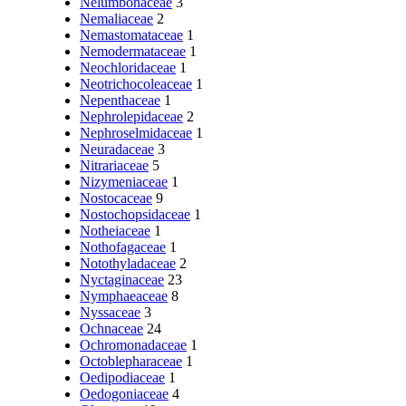
Nelumbonaceae
3
Nemaliaceae
2
Nemastomataceae
1
Nemodermataceae
1
Neochloridaceae
1
Neotrichocoleaceae
1
Nepenthaceae
1
Nephrolepidaceae
2
Nephroselmidaceae
1
Neuradaceae
3
Nitrariaceae
5
Nizymeniaceae
1
Nostocaceae
9
Nostochopsidaceae
1
Notheiaceae
1
Nothofagaceae
1
Notothyladaceae
2
Nyctaginaceae
23
Nymphaeaceae
8
Nyssaceae
3
Ochnaceae
24
Ochromonadaceae
1
Octoblepharaceae
1
Oedipodiaceae
1
Oedogoniaceae
4