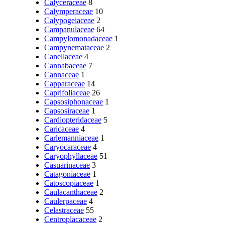
Calyceraceae
8
Calymperaceae
10
Calypogeiaceae
2
Campanulaceae
64
Campylomonadaceae
1
Campynemataceae
2
Canellaceae
4
Cannabaceae
7
Cannaceae
1
Capparaceae
14
Caprifoliaceae
26
Capsosiphonaceae
1
Capsosiraceae
1
Cardiopteridaceae
5
Caricaceae
4
Carlemanniaceae
1
Caryocaraceae
4
Caryophyllaceae
51
Casuarinaceae
3
Catagoniaceae
1
Catoscopiaceae
1
Caulacanthaceae
2
Caulerpaceae
4
Celastraceae
55
Centroplacaceae
2