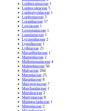
Lophiocarpaceae
1
Lophocoleaceae
5
Lophopyxidaceae
1
Lophoziaceae
3
Loranthaceae
57
Lowiaceae
1
Loxsomataceae
1
Lunulariaceae
1
Lycopodiaceae
2
Lygodiaceae
1
Lythraceae
21
Macarthuriaceae
1
Magnoliaceae
2
Mallomonadaceae
4
Malpighiaceae
56
Malvaceae
204
Marantaceae
25
Marattiaceae
8
Marcgraviaceae
7
Marchantiaceae
1
Marsileaceae
2
Martyniaceae
8
Mastigocladaceae
1
Matoniaceae
2
Maundiaceae
1