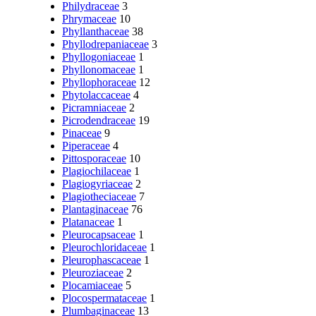
Philydraceae
3
Phrymaceae
10
Phyllanthaceae
38
Phyllodrepaniaceae
3
Phyllogoniaceae
1
Phyllonomaceae
1
Phyllophoraceae
12
Phytolaccaceae
4
Picramniaceae
2
Picrodendraceae
19
Pinaceae
9
Piperaceae
4
Pittosporaceae
10
Plagiochilaceae
1
Plagiogyriaceae
2
Plagiotheciaceae
7
Plantaginaceae
76
Platanaceae
1
Pleurocapsaceae
1
Pleurochloridaceae
1
Pleurophascaceae
1
Pleuroziaceae
2
Plocamiaceae
5
Plocospermataceae
1
Plumbaginaceae
13