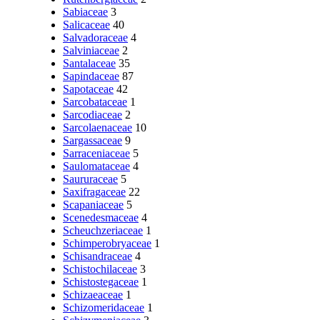
Sabiaceae
3
Salicaceae
40
Salvadoraceae
4
Salviniaceae
2
Santalaceae
35
Sapindaceae
87
Sapotaceae
42
Sarcobataceae
1
Sarcodiaceae
2
Sarcolaenaceae
10
Sargassaceae
9
Sarraceniaceae
5
Saulomataceae
4
Saururaceae
5
Saxifragaceae
22
Scapaniaceae
5
Scenedesmaceae
4
Scheuchzeriaceae
1
Schimperobryaceae
1
Schisandraceae
4
Schistochilaceae
3
Schistostegaceae
1
Schizaeaceae
1
Schizomeridaceae
1