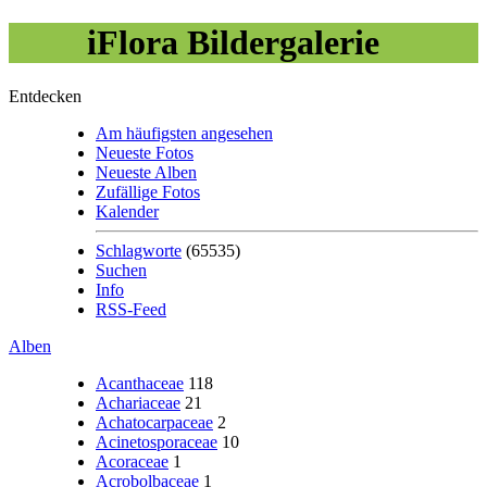
iFlora Bildergalerie
Entdecken
Am häufigsten angesehen
Neueste Fotos
Neueste Alben
Zufällige Fotos
Kalender
Schlagworte
(65535)
Suchen
Info
RSS-Feed
Alben
Acanthaceae
118
Achariaceae
21
Achatocarpaceae
2
Acinetosporaceae
10
Acoraceae
1
Acrobolbaceae
1