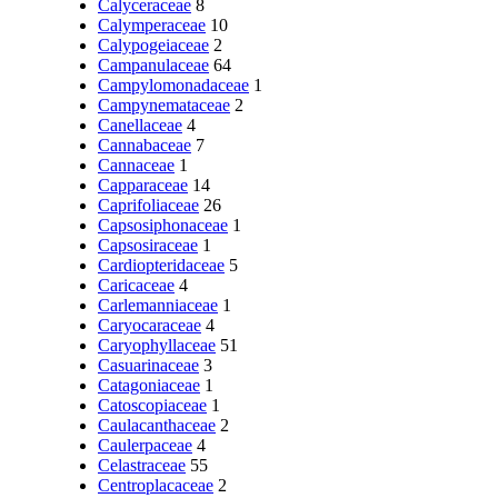
Calyceraceae
8
Calymperaceae
10
Calypogeiaceae
2
Campanulaceae
64
Campylomonadaceae
1
Campynemataceae
2
Canellaceae
4
Cannabaceae
7
Cannaceae
1
Capparaceae
14
Caprifoliaceae
26
Capsosiphonaceae
1
Capsosiraceae
1
Cardiopteridaceae
5
Caricaceae
4
Carlemanniaceae
1
Caryocaraceae
4
Caryophyllaceae
51
Casuarinaceae
3
Catagoniaceae
1
Catoscopiaceae
1
Caulacanthaceae
2
Caulerpaceae
4
Celastraceae
55
Centroplacaceae
2