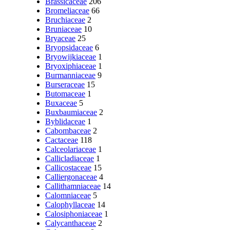
Brassicaceae
206
Bromeliaceae
66
Bruchiaceae
2
Bruniaceae
10
Bryaceae
25
Bryopsidaceae
6
Bryowijkiaceae
1
Bryoxiphiaceae
1
Burmanniaceae
9
Burseraceae
15
Butomaceae
1
Buxaceae
5
Buxbaumiaceae
2
Byblidaceae
1
Cabombaceae
2
Cactaceae
118
Calceolariaceae
1
Callicladiaceae
1
Callicostaceae
15
Calliergonaceae
4
Callithamniaceae
14
Calomniaceae
5
Calophyllaceae
14
Calosiphoniaceae
1
Calycanthaceae
2