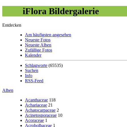
iFlora Bildergalerie
Entdecken
Am häufigsten angesehen
Neueste Fotos
Neueste Alben
Zufällige Fotos
Kalender
Schlagworte
(65535)
Suchen
Info
RSS-Feed
Alben
Acanthaceae
118
Achariaceae
21
Achatocarpaceae
2
Acinetosporaceae
10
Acoraceae
1
Acrobolbaceae
1