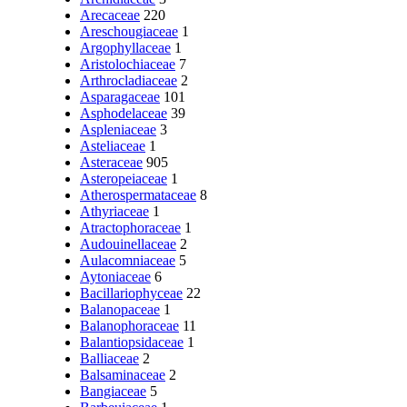
Arecaceae
220
Areschougiaceae
1
Argophyllaceae
1
Aristolochiaceae
7
Arthrocladiaceae
2
Asparagaceae
101
Asphodelaceae
39
Aspleniaceae
3
Asteliaceae
1
Asteraceae
905
Asteropeiaceae
1
Atherospermataceae
8
Athyriaceae
1
Atractophoraceae
1
Audouinellaceae
2
Aulacomniaceae
5
Aytoniaceae
6
Bacillariophyceae
22
Balanopaceae
1
Balanophoraceae
11
Balantiopsidaceae
1
Balliaceae
2
Balsaminaceae
2
Bangiaceae
5