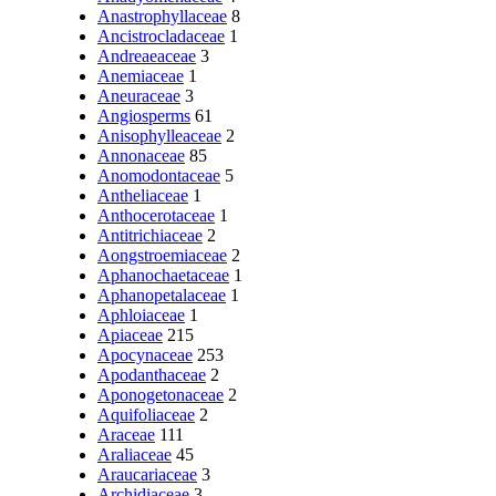
Anastrophyllaceae
8
Ancistrocladaceae
1
Andreaeaceae
3
Anemiaceae
1
Aneuraceae
3
Angiosperms
61
Anisophylleaceae
2
Annonaceae
85
Anomodontaceae
5
Antheliaceae
1
Anthocerotaceae
1
Antitrichiaceae
2
Aongstroemiaceae
2
Aphanochaetaceae
1
Aphanopetalaceae
1
Aphloiaceae
1
Apiaceae
215
Apocynaceae
253
Apodanthaceae
2
Aponogetonaceae
2
Aquifoliaceae
2
Araceae
111
Araliaceae
45
Araucariaceae
3
Archidiaceae
3