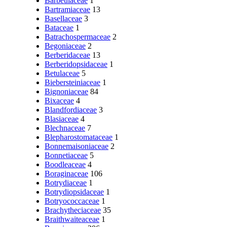
Barbeuiaceae
1
Bartramiaceae
13
Basellaceae
3
Bataceae
1
Batrachospermaceae
2
Begoniaceae
2
Berberidaceae
13
Berberidopsidaceae
1
Betulaceae
5
Biebersteiniaceae
1
Bignoniaceae
84
Bixaceae
4
Blandfordiaceae
3
Blasiaceae
4
Blechnaceae
7
Blepharostomataceae
1
Bonnemaisoniaceae
2
Bonnetiaceae
5
Boodleaceae
4
Boraginaceae
106
Botrydiaceae
1
Botrydiopsidaceae
1
Botryococcaceae
1
Brachytheciaceae
35
Braithwaiteaceae
1