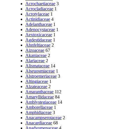
Acrochaetiaceae
3
Acrocladiaceae
1
Acrotylaceae
1
Actinidiaceae
4
Adelanthaceae
1
Adenocystaceae
1
Aextoxicaceae
1
Agdestidaceae
1
Ahnfeltiaceae
2
Aizoaceae
67
Akaniaceae
2
Alariaceae
2
Alismataceae
14
Alseuosmiaceae
1
Alstroemeriaceae
3
Altingiaceae
1
Alzateaceae
2
Amaranthaceae
112
Amaryllidaceae
84
Amblystegiaceae
14
Amborellaceae
1
Amphidiaceae
3
Anacampserotaceae
2
Anacardiaceae
68
Anadyomenaceae
4