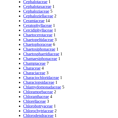
Cephalotaceae
1
Cephalotaxaceae
1
Cephaloziaceae
5
Cephaloziellaceae
2
Ceramiaceae
14
Ceratophyllaceae
1
Cercidiphyllaceae
1
Chaetocerotaceae
1
Chaetopeltidaceae
3
Chaetophoraceae
6
Chaetosiphonaceae
1
Chaetosphaeridiaceae
1
Chamaesiphonaceae
1
Champiaceae
7
Characeae
4
Characiaceae
3
Characiochloridaceae
1
Characiopsidaceae
1
Chlamydomonadaceae
5
Chloramoebaceae
2
Chloranthaceae
4
Chlorellaceae
3
Chlorobotryaceae
1
Chlorochytriaceae
2
Chlorodendraceae
1