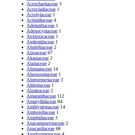
Acrochaetiaceae
3
Acrocladiaceae
1
Acrotylaceae
1
Actinidiaceae
4
Adelanthaceae
1
Adenocystaceae
1
Aextoxicaceae
1
Agdestidaceae
1
Ahnfeltiaceae
2
Aizoaceae
67
Akaniaceae
2
Alariaceae
2
Alismataceae
14
Alseuosmiaceae
1
Alstroemeriaceae
3
Altingiaceae
1
Alzateaceae
2
Amaranthaceae
112
Amaryllidaceae
84
Amblystegiaceae
14
Amborellaceae
1
Amphidiaceae
3
Anacampserotaceae
2
Anacardiaceae
68
Anadyomenaceae
4