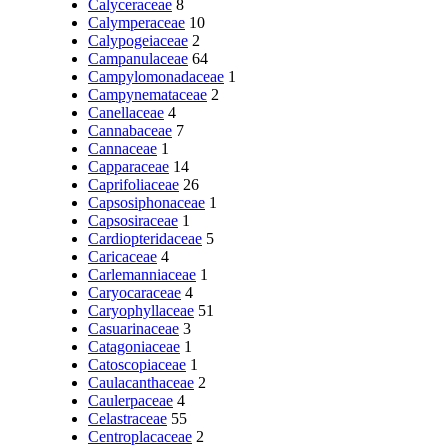
Calyceraceae
8
Calymperaceae
10
Calypogeiaceae
2
Campanulaceae
64
Campylomonadaceae
1
Campynemataceae
2
Canellaceae
4
Cannabaceae
7
Cannaceae
1
Capparaceae
14
Caprifoliaceae
26
Capsosiphonaceae
1
Capsosiraceae
1
Cardiopteridaceae
5
Caricaceae
4
Carlemanniaceae
1
Caryocaraceae
4
Caryophyllaceae
51
Casuarinaceae
3
Catagoniaceae
1
Catoscopiaceae
1
Caulacanthaceae
2
Caulerpaceae
4
Celastraceae
55
Centroplacaceae
2