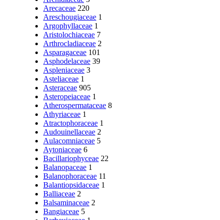
Arecaceae
220
Areschougiaceae
1
Argophyllaceae
1
Aristolochiaceae
7
Arthrocladiaceae
2
Asparagaceae
101
Asphodelaceae
39
Aspleniaceae
3
Asteliaceae
1
Asteraceae
905
Asteropeiaceae
1
Atherospermataceae
8
Athyriaceae
1
Atractophoraceae
1
Audouinellaceae
2
Aulacomniaceae
5
Aytoniaceae
6
Bacillariophyceae
22
Balanopaceae
1
Balanophoraceae
11
Balantiopsidaceae
1
Balliaceae
2
Balsaminaceae
2
Bangiaceae
5