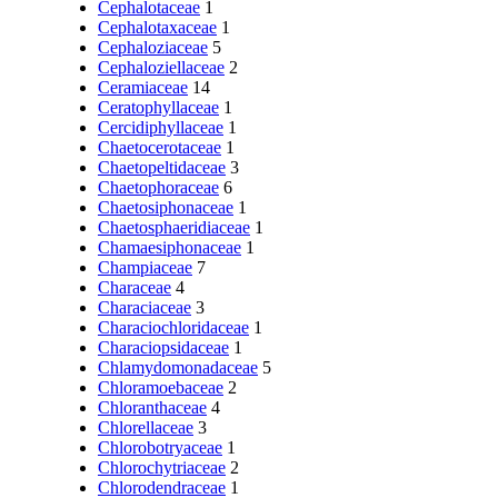
Cephalotaceae
1
Cephalotaxaceae
1
Cephaloziaceae
5
Cephaloziellaceae
2
Ceramiaceae
14
Ceratophyllaceae
1
Cercidiphyllaceae
1
Chaetocerotaceae
1
Chaetopeltidaceae
3
Chaetophoraceae
6
Chaetosiphonaceae
1
Chaetosphaeridiaceae
1
Chamaesiphonaceae
1
Champiaceae
7
Characeae
4
Characiaceae
3
Characiochloridaceae
1
Characiopsidaceae
1
Chlamydomonadaceae
5
Chloramoebaceae
2
Chloranthaceae
4
Chlorellaceae
3
Chlorobotryaceae
1
Chlorochytriaceae
2
Chlorodendraceae
1