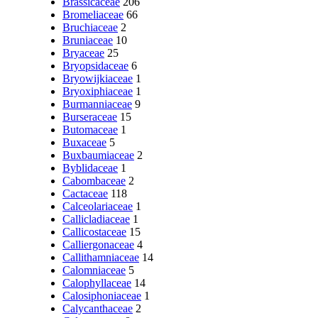
Brassicaceae
206
Bromeliaceae
66
Bruchiaceae
2
Bruniaceae
10
Bryaceae
25
Bryopsidaceae
6
Bryowijkiaceae
1
Bryoxiphiaceae
1
Burmanniaceae
9
Burseraceae
15
Butomaceae
1
Buxaceae
5
Buxbaumiaceae
2
Byblidaceae
1
Cabombaceae
2
Cactaceae
118
Calceolariaceae
1
Callicladiaceae
1
Callicostaceae
15
Calliergonaceae
4
Callithamniaceae
14
Calomniaceae
5
Calophyllaceae
14
Calosiphoniaceae
1
Calycanthaceae
2