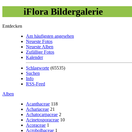
iFlora Bildergalerie
Entdecken
Am häufigsten angesehen
Neueste Fotos
Neueste Alben
Zufällige Fotos
Kalender
Schlagworte
(65535)
Suchen
Info
RSS-Feed
Alben
Acanthaceae
118
Achariaceae
21
Achatocarpaceae
2
Acinetosporaceae
10
Acoraceae
1
Acrobolbaceae
1