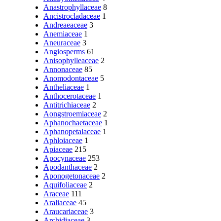
Anastrophyllaceae
8
Ancistrocladaceae
1
Andreaeaceae
3
Anemiaceae
1
Aneuraceae
3
Angiosperms
61
Anisophylleaceae
2
Annonaceae
85
Anomodontaceae
5
Antheliaceae
1
Anthocerotaceae
1
Antitrichiaceae
2
Aongstroemiaceae
2
Aphanochaetaceae
1
Aphanopetalaceae
1
Aphloiaceae
1
Apiaceae
215
Apocynaceae
253
Apodanthaceae
2
Aponogetonaceae
2
Aquifoliaceae
2
Araceae
111
Araliaceae
45
Araucariaceae
3
Archidiaceae
3