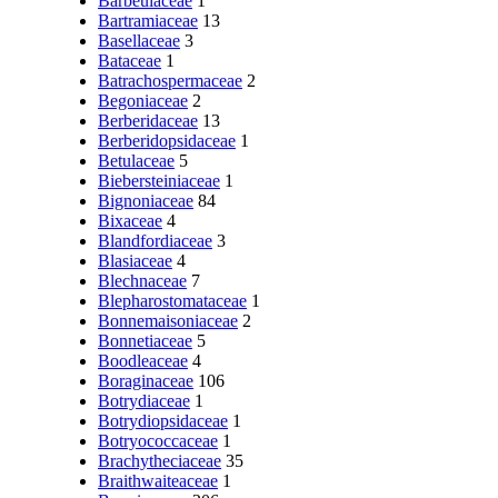
Barbeuiaceae
1
Bartramiaceae
13
Basellaceae
3
Bataceae
1
Batrachospermaceae
2
Begoniaceae
2
Berberidaceae
13
Berberidopsidaceae
1
Betulaceae
5
Biebersteiniaceae
1
Bignoniaceae
84
Bixaceae
4
Blandfordiaceae
3
Blasiaceae
4
Blechnaceae
7
Blepharostomataceae
1
Bonnemaisoniaceae
2
Bonnetiaceae
5
Boodleaceae
4
Boraginaceae
106
Botrydiaceae
1
Botrydiopsidaceae
1
Botryococcaceae
1
Brachytheciaceae
35
Braithwaiteaceae
1